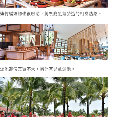
連竹編燈飾也很吸睛，將餐廳氣氛營造的相當熱絡。
泳池部份其實不大，另外有兒童泳池。