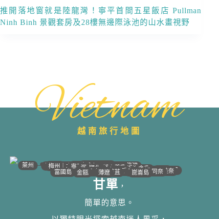
推開落地窗就是陸龍灣！寧平首間五星飯店 Pullman
Ninh Binh 景觀套房及28樓無邊際泳池的山水畫視野
Vietnam
越南旅行地圖
•
•
•
•
•
•
•
•
•
•
•
•
•
•
•
•
•
•
•
•
•
•
•
•
•
•
•
•
•
河江｜高平
•
沙壩
•
太原
•
萊州
宣光
北江｜北寧
•
•
•
安沛｜木江界
下龍灣
河內
海防｜海洋
梅州｜木州
南定｜清化
寧平
河靜｜義安
洞海
順化
峴港
會安
歸仁
邦美蜀
芽莊｜潘郎
大叻
平陽
潘切｜美奈
西寧
胡志明
同奈
頭頓
美萩
富國島
芹苴
迪石
薄遼
金甌
崑崙島
甘單
，
簡單的意思。