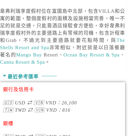
韋弗利瑞享度假村位在富國島中北部，包含VILLA和公
寓的範圍，整個度假村的面積及設施相當完善，唯一不
足的就是交通，只能靠酒店接駁會方便些，幸好韋弗利
瑞享度假村外的主要道路上有等候的司機，包含計程車
和Grab，不過光到主要道路就要花點時間，與
The
Shells Resort and Spa
非常相似，附近就是以日落餐廳
著名的
Mango Bay
Resort、
Ocean Bay Resort & Spa
、
Camia Resort & Spa
。
最近參考匯率
銀行及信用卡
🇺🇸
USD
⇄
🇻🇳
VND
：
26,100
🇹🇼
TWD
⇄
🇻🇳
VND
：
816
銀樓