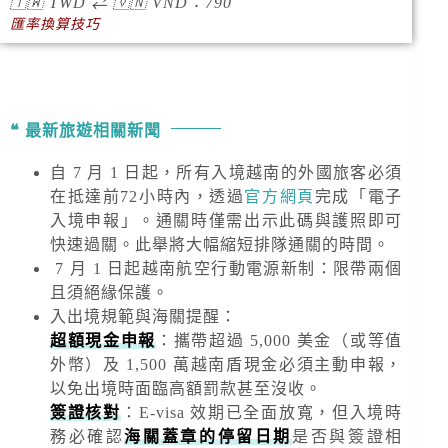
🇹🇼
TWD
⇄
🇻🇳
VND
：790
匯率換算技巧
最新旅遊相關新聞
自 7 月 1 日起，所有入境越南的外國旅客必須
在抵達前72小時內，透過
官方網頁
完成「電子
入境申報」。通關時僅需出示此碼與護照即可
快速過關。此舉將大幅縮短排隊通關的時間。
7 月 1 日起越南航空行動電源新制：限帶兩個
且須絕緣保護。
入出境規範與海關提醒
：
超額現金申報
：攜帶超過
5,000 美金
（或等值
外幣）及
1,500 萬越南盾
現金必須主動申報，
以免出境時面臨高額罰款甚至沒收。
簽證核對
：E-visa 效期已全面放寬，但入境時
務必確認
海關蓋章的停留日期
是否與簽證相