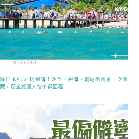
08/08/2026
歸仁 Kỳ Co 玩到嗨！沙丘、碧海、珊瑚礁風景一次收
藏，反差感讓人捨不得回程