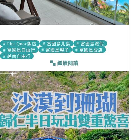
#
Phu Quoc飯店
#
富國島北島
#
富國島渡假
#
富國島自由行
#
富國島親子
#
富國島飯店
#
越南自由行
繼續閱讀