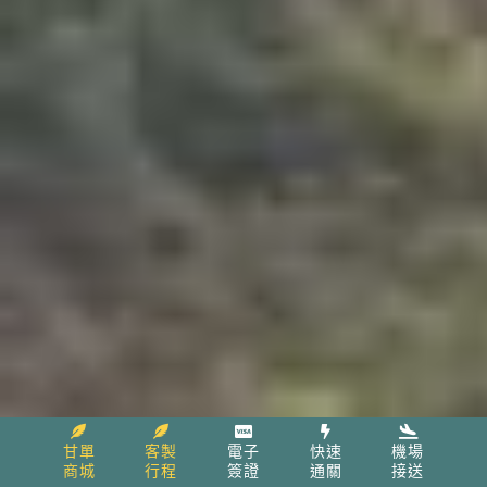
甘單
客製
電子
快速
機場
商城
行程
簽證
通關
接送