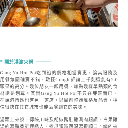
關於港渝火鍋
Gang Yu Hot Pot吃到飽的價格相當實惠，論其服務及
用餐氛圍確實不錯，難怪Google評論上千則還能有5.0
顆星的高分。幾位朋友一起用餐，加點幾樣單點類的食
材還是划算。其實Gang Yu Hot Pot不只在芽莊而已，
在峴港市區也有另一家店，以目前整體風格及品質，相
信很快在其它城市也能品嚐到它的美味。
湯頭上來說，傳統川味及胡椒豬肚雞涮肉超讚，白果雞
湯的濃醇香氣極誘人，煮瓜類時蔬喝湯很順口。總的來