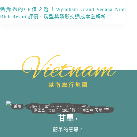
猶豫過的CP值之選！Wyndham Grand Vedana Ninh
Binh Resort 評價、房型與隱形交通成本全解析
Vietnam
越南旅行地圖
•
•
•
•
•
•
•
•
•
•
•
•
•
•
•
•
•
•
•
•
•
•
•
•
•
•
•
•
•
河江｜高平
•
沙壩
•
太原
•
萊州
宣光
北江｜北寧
•
•
•
安沛｜木江界
下龍灣
河內
海防｜海洋
梅州｜木州
南定｜清化
寧平
河靜｜義安
洞海
順化
峴港
會安
歸仁
邦美蜀
芽莊｜潘郎
大叻
平陽
潘切｜美奈
西寧
胡志明
同奈
頭頓
美萩
富國島
芹苴
迪石
薄遼
金甌
崑崙島
甘單
，
簡單的意思。