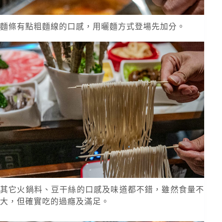
麵條有點粗麵線的口感，用曬麵方式登場先加分。
其它火鍋料、豆干絲的口感及味道都不錯，雖然食量不
大，但確實吃的過癮及滿足。