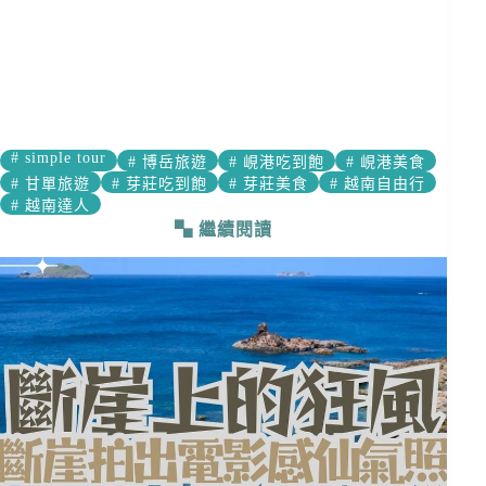
#
simple tour
#
博岳旅遊
#
峴港吃到飽
#
峴港美食
#
甘單旅遊
#
芽莊吃到飽
#
芽莊美食
#
越南自由行
#
越南達人
繼續閱讀