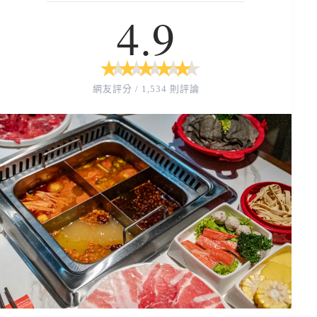
4.9
★
★
★
★
★
★
★
★
★
★
網友評分 / 1,534 則評論