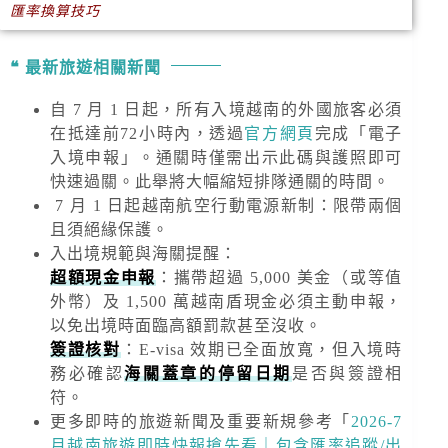
匯率換算技巧
最新旅遊相關新聞
自 7 月 1 日起，所有入境越南的外國旅客必須
在抵達前72小時內，透過
官方網頁
完成「電子
入境申報」。通關時僅需出示此碼與護照即可
快速過關。此舉將大幅縮短排隊通關的時間。
7 月 1 日起越南航空行動電源新制：限帶兩個
且須絕緣保護。
入出境規範與海關提醒
：
超額現金申報
：攜帶超過
5,000 美金
（或等值
外幣）及
1,500 萬越南盾
現金必須主動申報，
以免出境時面臨高額罰款甚至沒收。
簽證核對
：E-visa 效期已全面放寬，但入境時
務必確認
海關蓋章的停留日期
是否與簽證相
符。
更多即時的旅遊新聞及重要新規
參考「
2026-7
月越南旅遊即時快報搶先看｜包含匯率追蹤/出