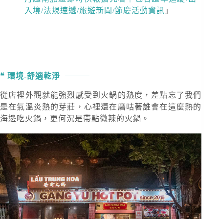
入境/法規速遞/旅遊新聞/節慶活動資訊
」
環境-舒適乾淨
從店裡外觀就能強烈感受到火鍋的熱度，差點忘了我們
是在氣溫炎熱的芽莊，心裡還在磨咕著誰會在這麼熱的
海邊吃火鍋，更何況是帶點微辣的火鍋。