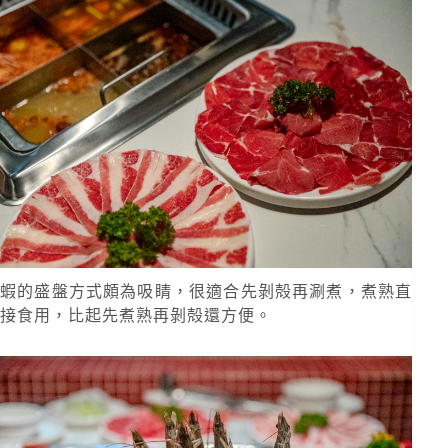
蝦的盛盤方式頗為吸睛，很適合先剝殻再涮煮，煮熟直
接食用，比起先煮熟再剝殻還方便。