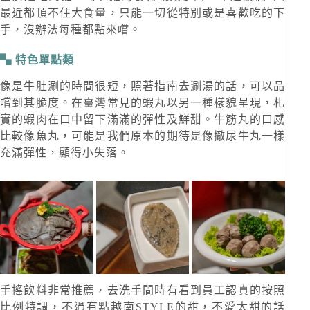
最近都頂不住大食量，只能一切從特別或是喜歡吃的下
手，沒辦法每種都點來嚐。
特色單點類
像是牛肚涮的時間很短，照著指南去涮湯的話，可以品
嚐到其脆度。在臺灣常見的蝦丸以另一種樣貌呈現，札
實的蝦肉在口中留下滿滿的彈性及鮮甜。牛筋丸的口感
比較像魚丸，可能是我們原本的期待是像撤尿牛丸一樣
充滿彈性，顯得小失落。
手搖飲料非常推薦，去洗手間時有看到員工認真的按照
比例特調，不過有點越南STYLE的甜，不愛太甜的話