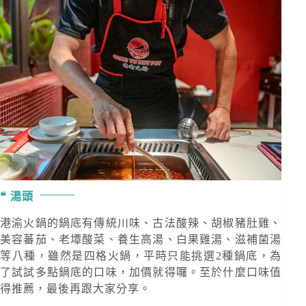
湯頭
港渝火鍋的鍋底有傳統川味、古法酸辣、胡椒豬肚雞、
美容蕃茄、老墰酸菜、養生高湯、白果雞湯、滋補菌湯
等八種，雖然是四格火鍋，平時只能挑選2種鍋底，為
了試試多點鍋底的口味，加價就得囉。至於什麼口味值
得推薦，最後再跟大家分享。