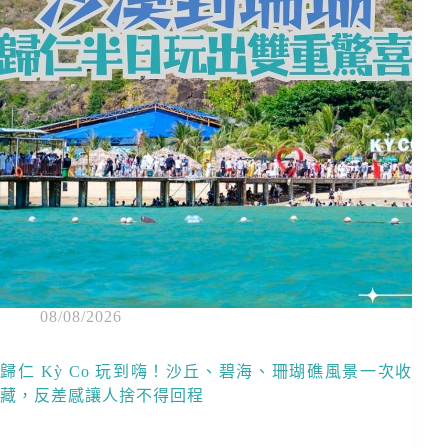
08/08/2026
歸仁 Kỳ Co 玩到嗨！沙丘、碧海、珊瑚礁風景一次收
藏，反差感讓人捨不得回程