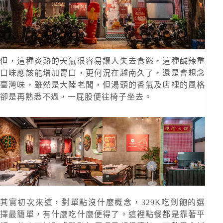
但，這種炎熱的天氣很容易讓人失去食慾，這種鹹辣重
口味應該能增加胃口，更何況在越南久了，還是會想念
臺灣味，雖然是大陸老闆，但湯頭的香氣及店裡的風格
卻是再熟悉不過，一屁股便往椅子坐去。
其實初次來這，對單點沒什麼概念，329K吃到飽的選
擇最簡單，有什麼吃什麼便得了。這裡點餐都是靠著平