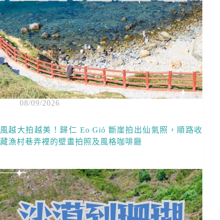
08/09/2026
風越大拍越美！歸仁 Eo Gió 斷崖拍出仙氣照，順路收
藏漁村巷弄裡的壁畫拍照及風格咖啡廳