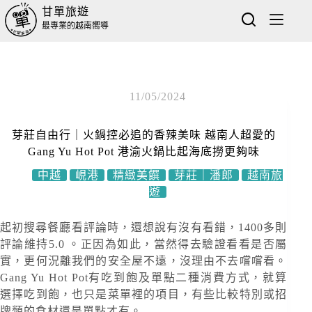
甘單旅遊
最專業的越南嚮導
11/05/2024
芽莊自由行｜火鍋控必追的香辣美味 越南人超愛的
Gang Yu Hot Pot 港渝火鍋比起海底撈更夠味
中越
峴港
精緻美饌
芽莊｜潘郎
越南旅
遊
起初搜尋餐廳看評論時，還想說有沒有看錯，1400多則
評論維持5.0 。正因為如此，當然得去驗證看看是否屬
實，更何況離我們的安全屋不遠，沒理由不去嚐嚐看。
Gang Yu Hot Pot有吃到飽及單點二種消費方式，就算
選擇吃到飽，也只是菜單裡的項目，有些比較特別或招
牌類的食材還是單點才有。