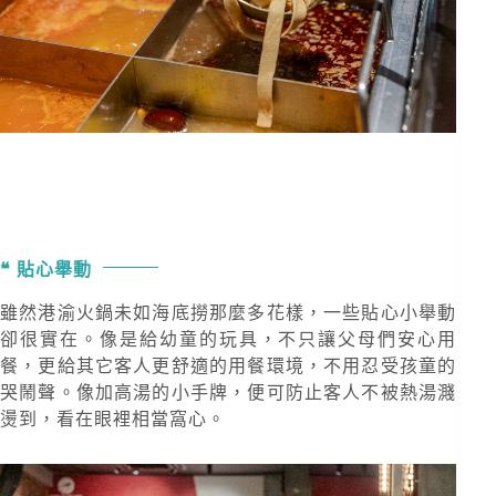
貼心舉動
雖然港渝火鍋未如海底撈那麼多花樣，一些貼心小舉動
卻很實在。像是給幼童的玩具，不只讓父母們安心用
餐，更給其它客人更舒適的用餐環境，不用忍受孩童的
哭鬧聲。像加高湯的小手牌，便可防止客人不被熱湯濺
燙到，看在眼裡相當窩心。