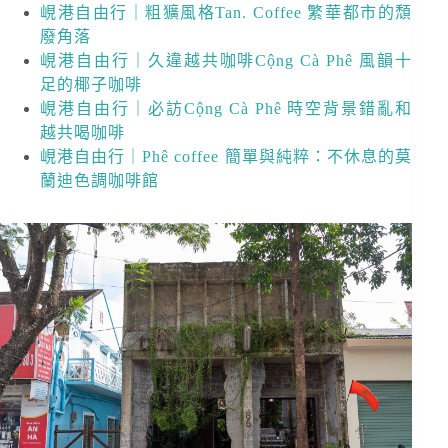
峴港自由行｜粗獷風格Tan. Coffee 繁華都市的頹
廢角落
峴港自由行｜久違越共咖啡Cộng Cà Phê 風韻十
足的椰子咖啡
峴港自由行｜必訪Cộng Cà Phê 時空背景錯亂和
越共喝咖啡
峴港自由行｜Phê coffee 簡單與純粹：不休息的莫
蘭迪色調咖啡館