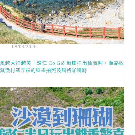
08/09/2026
風越大拍越美！歸仁 Eo Gió 斷崖拍出仙氣照，順路收
藏漁村巷弄裡的壁畫拍照及風格咖啡廳