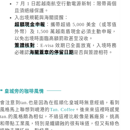
7 月 1 日起越南航空行動電源新制：限帶兩個
且須絕緣保護。
入出境規範與海關提醒
：
超額現金申報
：攜帶超過
5,000 美金
（或等值
外幣）及
1,500 萬越南盾
現金必須主動申報，
以免出境時面臨高額罰款甚至沒收。
簽證核對
：E-visa 效期已全面放寬，入境時務
必確認
海關蓋章的停留日期
是否與簽證相符。
皇城旁的咖啡風情
會注意到tan.也是因為在逛順化皇城時無意經過，看到
風格馬上聯想到峴港的
Tan. Coffee
。後來來這裡時感覺
tan.的風格頗為相似，不過這裡比較像是舊廠房，挑高
和帶點工業風，特別是鐵鏽蝕的很有味道，但又有綠色