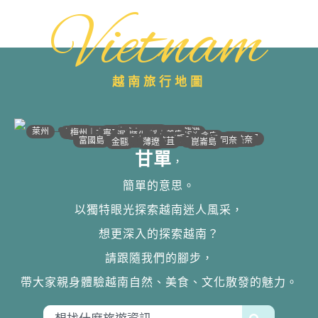
Vietnam
越南旅行地圖
•
•
•
•
•
•
•
•
•
•
•
•
•
•
•
•
•
•
•
•
•
•
•
•
•
•
•
•
•
河江｜高平
•
沙壩
•
太原
•
萊州
宣光
北江｜北寧
•
•
•
安沛｜木江界
下龍灣
河內
海防｜海洋
梅州｜木州
南定｜清化
寧平
河靜｜義安
洞海
順化
峴港
會安
歸仁
邦美蜀
芽莊｜潘郎
大叻
平陽
潘切｜美奈
西寧
胡志明
同奈
頭頓
美萩
富國島
芹苴
迪石
薄遼
金甌
崑崙島
甘單
，
簡單的意思。
以獨特眼光探索越南迷人風采，
想更深入的探索越南？
請跟隨我們的腳步，
帶大家親身體驗越南自然、美食、文化散發的魅力。