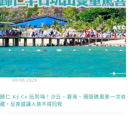
08/08/2026
歸仁 Kỳ Co 玩到嗨！沙丘、碧海、珊瑚礁風景一次收
藏，反差感讓人捨不得回程