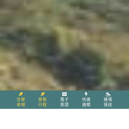
甘單
客製
電子
快速
機場
商城
行程
簽證
通關
接送