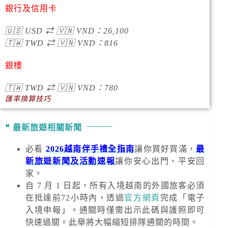
銀行及信用卡
🇺🇸
USD
⇄
🇻🇳
VND
：
26,100
🇹🇼
TWD
⇄
🇻🇳
VND
：
816
銀樓
🇹🇼
TWD
⇄
🇻🇳
VND
：780
匯率換算技巧
最新旅遊相關新聞
必看
2026越南伴手禮全指南
讓你買好買滿，
最
新旅遊新聞及活動速報
讓你安心出門、平安回
家。
自 7 月 1 日起，所有入境越南的外國旅客必須
在抵達前72小時內，透過
官方網頁
完成「電子
入境申報」。通關時僅需出示此碼與護照即可
快速過關。此舉將大幅縮短排隊通關的時間。