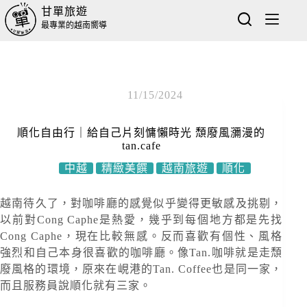
甘單旅遊
最專業的越南嚮導
11/15/2024
順化自由行｜給自己片刻慵懶時光 頹廢風瀰漫的
tan.cafe
中越
精緻美饌
越南旅遊
順化
越南待久了，對咖啡廳的感覺似乎變得更敏感及挑剔，
以前對Cong Caphe是熱愛，幾乎到每個地方都是先找
Cong Caphe，現在比較無感。反而喜歡有個性、風格
強烈和自己本身很喜歡的咖啡廳。像Tan.咖啡就是走頹
廢風格的環境，原來在峴港的Tan. Coffee也是同一家，
而且服務員說順化就有三家。