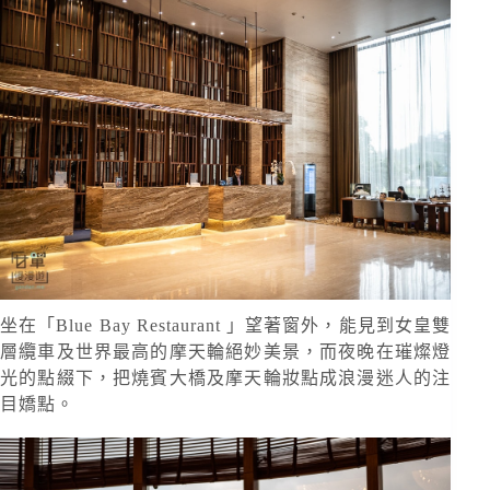
坐在「Blue Bay Restaurant 」望著窗外，能見到女皇雙
層纜車及世界最高的摩天輪絕妙美景，而夜晚在璀燦燈
光的點綴下，把燒賓大橋及摩天輪妝點成浪漫迷人的注
目嬌點。