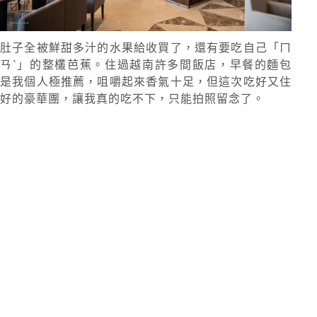
肚子全被鮮甜多汁的水果給收買了，還有要吃自己「ㄇ
ㄢˋ」的整欉芭蕉。住過越南許多間飯店，早餐的麵包
是我個人極推薦，咀嚼起來香氣十足，但這次吃好又住
好的豪華團，讓我真的吃不下，只能拍照留念了。