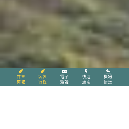
甘單
客製
電子
快速
機場
商城
行程
簽證
通關
接送