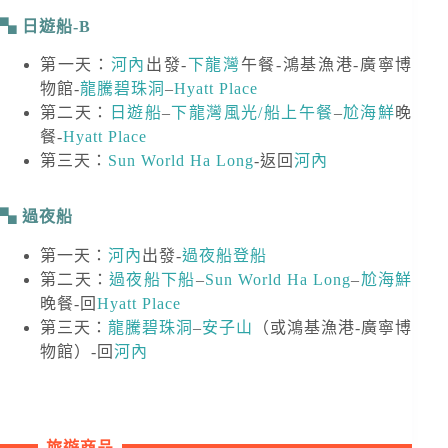
日遊船-B
第一天：
河內
出發-
下龍灣
午餐-鴻基漁港-廣寧博
物館-
龍騰碧珠洞
–
Hyatt Place
第二天：
日遊船
–
下龍灣風光/船上午餐
–
尬海鮮
晚
餐-
Hyatt Place
第三天：
Sun World Ha Long
-返回
河內
過夜船
第一天：
河內
出發-
過夜船登船
第二天：
過夜船下船
–
Sun World Ha Long
–
尬海鮮
晚餐-回
Hyatt Place
第三天：
龍騰碧珠洞
–
安子山
（或鴻基漁港-廣寧博
物館）-回
河內
旅遊商品