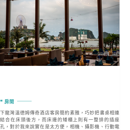
房間
下龍灣溫德姆傳奇酒店客房簡約素雅，巧妙把書桌相連
結合在床頭後方，而床邊的矮櫃上則有一整排的插座
孔，對於我來說實在是太方便，相機、攝影機、行動電