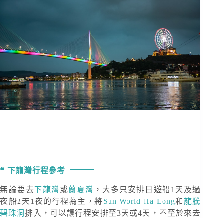
下龍灣行程參考
無論要去
下龍灣
或
蘭夏灣
，大多只安排日遊船1天及過
夜船2天1夜的行程為主，將
Sun World Ha Long
和
龍騰
碧珠洞
排入，可以讓行程安排至3天或4天，不至於來去