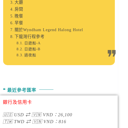
大廳
房間
晚餐
早餐
關於Wyndham Legend Halong Hotel
下龍灣行程參考
日遊船-A
日遊船-B
過夜船
最近參考匯率
銀行及信用卡
🇺🇸
USD
⇄
🇻🇳
VND
：
26,100
🇹🇼
TWD
⇄
🇻🇳
VND
：
816