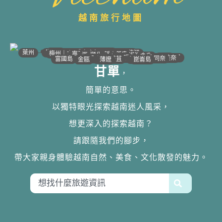
越南旅行地圖
•
•
•
•
•
•
•
•
•
•
•
•
•
•
•
•
•
•
•
•
•
•
•
•
•
•
•
•
•
河江｜高平
•
沙壩
•
太原
•
萊州
宣光
北江｜北寧
•
•
•
安沛｜木江界
下龍灣
河內
海防｜海洋
梅州｜木州
南定｜清化
寧平
河靜｜義安
洞海
順化
峴港
會安
歸仁
邦美蜀
芽莊｜潘郎
大叻
平陽
潘切｜美奈
西寧
胡志明
同奈
頭頓
美萩
富國島
芹苴
迪石
薄遼
金甌
崑崙島
甘單
，
簡單的意思。
以獨特眼光探索越南迷人風采，
想更深入的探索越南？
請跟隨我們的腳步，
帶大家親身體驗越南自然、美食、文化散發的魅力。