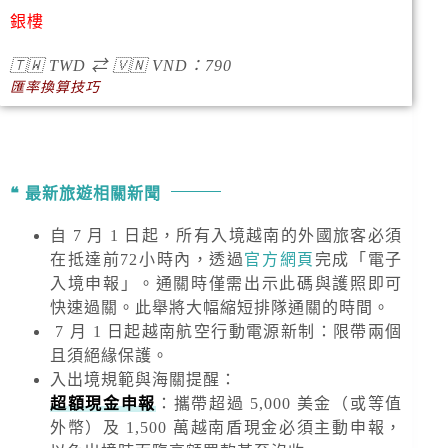
銀樓
🇹🇼
TWD
⇄
🇻🇳
VND
：790
匯率換算技巧
最新旅遊相關新聞
自 7 月 1 日起，所有入境越南的外國旅客必須
在抵達前72小時內，透過
官方網頁
完成「電子
入境申報」。通關時僅需出示此碼與護照即可
快速過關。此舉將大幅縮短排隊通關的時間。
7 月 1 日起越南航空行動電源新制：限帶兩個
且須絕緣保護。
入出境規範與海關提醒
：
超額現金申報
：攜帶超過
5,000 美金
（或等值
外幣）及
1,500 萬越南盾
現金必須主動申報，