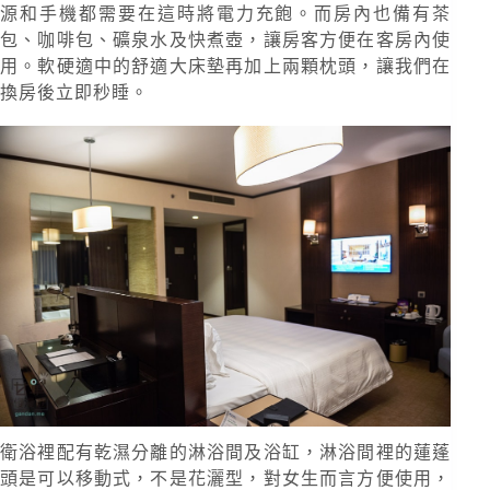
源和手機都需要在這時將電力充飽。而房內也備有茶
包、咖啡包、礦泉水及快煮壺，讓房客方便在客房內使
用。軟硬適中的舒適大床墊再加上兩顆枕頭，讓我們在
換房後立即秒睡。
衛浴裡配有乾濕分離的淋浴間及浴缸，淋浴間裡的蓮蓬
頭是可以移動式，不是花灑型，對女生而言方便使用，