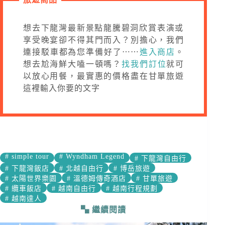
想去下龍灣最新景點龍騰碧洞欣賞表演或
享受晚宴卻不得其門而入？別擔心，我們
連接駁車都為您準備好了⋯⋯
進入商店
。
想去尬海鮮大嗑一頓嗎？
找我們訂位
就可
以放心用餐，最實惠的價格盡在甘單旅遊
這裡輸入你要的文字
#
simple tour
#
Wyndham Legend
#
下龍灣自由行
#
下龍灣飯店
#
北越自由行
#
博岳旅遊
#
太陽世界樂園
#
溫德姆傳奇酒店
#
甘單旅遊
#
纜車飯店
#
越南自由行
#
越南行程規劃
#
越南達人
繼續閱讀