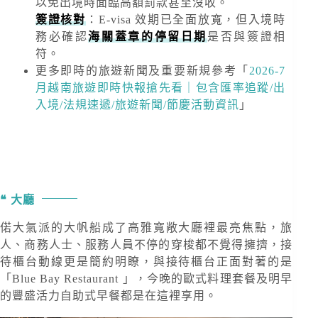
以免出境時面臨高額罰款甚至沒收。
簽證核對
：E-visa 效期已全面放寬，但入境時
務必確認
海關蓋章的停留日期
是否與簽證相
符。
更多即時的旅遊新聞及重要新規
參考「
2026-7
月越南旅遊即時快報搶先看｜包含匯率追蹤/出
入境/法規速遞/旅遊新聞/節慶活動資訊
」
大廳
偌大氣派的大帆船成了高雅寬敞大廳裡最亮焦點，旅
人、商務人士、服務人員不停的穿梭都不覺得擁擠，接
待櫃台動線更是簡約明瞭，與接待櫃台正面對著的是
「Blue Bay Restaurant 」，今晚的歐式料理套餐及明早
的豐盛活力自助式早餐都是在這裡享用。