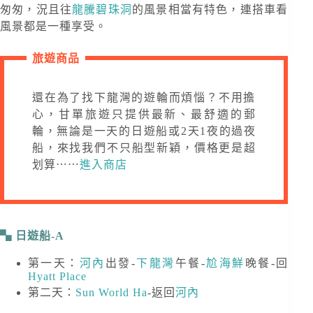
匆匆，況且往
龍騰碧珠洞
的風景相當有特色，連搭車看
風景都是一種享受。
旅遊商品
還在為了找下龍灣的遊輪而煩惱？不用擔
心，甘單旅遊只提供最新、最舒適的郵
輪，無論是一天的日遊船或2天1夜的過夜
船，來找我們不只船型新穎，價格更是超
划算⋯⋯
進入商店
日遊船-A
第一天：
河內
出發-
下龍灣
午餐-
尬海鮮
晚餐-回
Hyatt Place
第二天：
Sun World Ha
-返回
河內