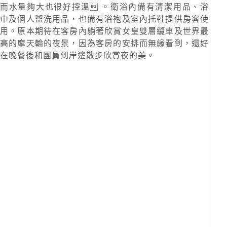
而水量夠大也很好控溫 。衛浴內備有清潔用品、浴
巾及個人盥洗用品，也備有浴袍及室內托鞋提供房客使
用。原本期待在客房內躺著欣賞女皇雙層纜車及世界最
高的摩天輪的夜景，因為客房的安排而無緣看到，還好
在晚餐後和團員到岸邊散步欣賞夜的美。