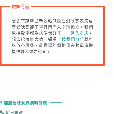
旅遊商品
想去下龍灣最新景點龍騰碧洞欣賞表演或
享受晚宴卻不得其門而入？別擔心，我們
連接駁車都為您準備好了⋯⋯
進入商店
。
想去尬海鮮大嗑一頓嗎？
找我們訂位
就可
以放心用餐，最實惠的價格盡在甘單旅遊
這裡輸入你要的文字
龍騰碧珠洞表演時刻表
每日匯演