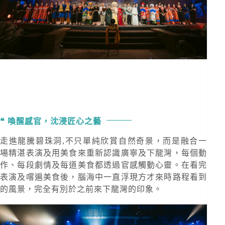
喚醒感官，沈浸匠心之藝
走進龍騰碧珠洞,不只單純欣賞自然奇景，而是融合一
場精湛表演及用美食來重新認識廣寧及下龍灣，每個動
作、每段劇情及每道美食都透過官感觸動心靈。在看完
表演及嚐遍美食後，腦海中一直浮現方才來時路程看到
的風景，完全有別於之前來下龍灣的印象。