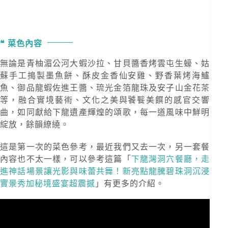
菜色內容
無論是青柚湄公河大蝦沙拉、甘貝醬香烤雲屯生蠔、姑
蘇手工搗製墨魚餅、酥皮金香仙安雞、野香葉烤海鱸
魚、御品龍蝦佐進王醬、琉光金箔龍珠及安子山金花茶
等，融合實境藝術、文化之美與饕餮美饌的感官交響
曲，如同獻給下龍遺產輝煌的頌歌，每一道風味中鮮明
綻放，餘韻繚繞。
這是第一次的菜色參考，最近我們又去一次，另一套餐
內容也不太一樣，可以參考這篇「
下龍灣洞穴餐廳，走
進神話場景讓光影與味蕾共舞！新亮點龍騰碧珠洞沉浸
實景秀加秘境盛宴超震撼
」有更多的介紹。