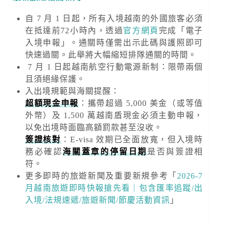
自 7 月 1 日起，所有入境越南的外國旅客必須
在抵達前72小時內，透過
官方網頁
完成「電子
入境申報」。通關時僅需出示此碼與護照即可
快速過關。此舉將大幅縮短排隊通關的時間。
7 月 1 日起越南航空行動電源新制：限帶兩個
且須絕緣保護。
入出境規範與海關提醒
：
超額現金申報
：攜帶超過
5,000 美金
（或等值
外幣）及
1,500 萬越南盾
現金必須主動申報，
以免出境時面臨高額罰款甚至沒收。
簽證核對
：E-visa 效期已全面放寬，但入境時
務必確認
海關蓋章的停留日期
是否與簽證相
符。
更多即時的旅遊新聞及重要新規
參考「
2026-7
月越南旅遊即時快報搶先看｜包含匯率追蹤/出
入境/法規速遞/旅遊新聞/節慶活動資訊
」