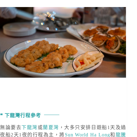
下龍灣行程參考
無論要去
下龍灣
或
蘭夏灣
，大多只安排日遊船1天及過
夜船2天1夜的行程為主，將
Sun World Ha Long
和
龍騰