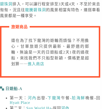
碧珠洞
排入，可以讓行程安排至3天或4天，不至於來去
匆匆，況且往
龍騰碧珠洞
的風景相當有特色，連搭車看
風景都是一種享受。
旅遊商品
還在為了找下龍灣的遊輪而煩惱？不用擔
心，甘單旅遊只提供最新、最舒適的郵
輪，無論是一天的日遊船或2天1夜的過夜
船，來找我們不只船型新穎，價格更是超
划算⋯⋯
進入商店
日遊船-A
第一天：
河內
出發-
下龍灣
午餐-
尬海鮮
晚餐-回
Hyatt Place
第二天：
Sun World Ha
-返回
河內