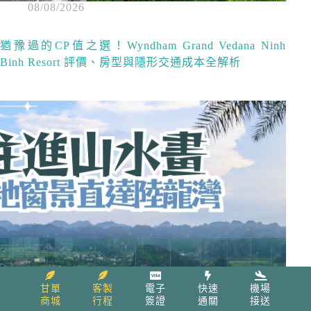
08/08/2026
猶豫過的CP值之選！Wyndham Grand Vedana Ninh
Binh Resort 評價、房型與隱形交通成本全解析
甘單
客製
電子
快速
機場
商城
行程
簽證
通關
接送