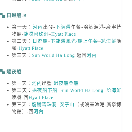
日遊船-B
第一天：
河內
出發-
下龍灣
午餐-鴻基漁港-廣寧博
物館-
龍騰碧珠洞
–
Hyatt Place
第二天：
日遊船
–
下龍灣風光/船上午餐
–
尬海鮮
晚
餐-
Hyatt Place
第三天：
Sun World Ha Long
-返回
河內
過夜船
第一天：
河內
出發-
過夜船登船
第二天：
過夜船下船
–
Sun World Ha Long
–
尬海鮮
晚餐-回
Hyatt Place
第三天：
龍騰碧珠洞
–
安子山
（或鴻基漁港-廣寧博
物館）-回
河內