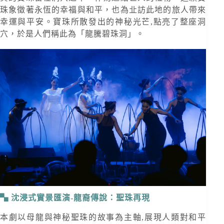
珠象徵著永恆的幸福與和平，也為㐀訪此地的旅人帶來
幸運與平安。寶珠所散發出的神秘光芒,點亮了整座洞
穴，於是人們稱此為「龍騰碧珠洞」。
沈浸式實景匯演-龍裔傳說：聖珠再現
本劇以母龍與神秘聖珠的故事為主軸,展現人類對和平