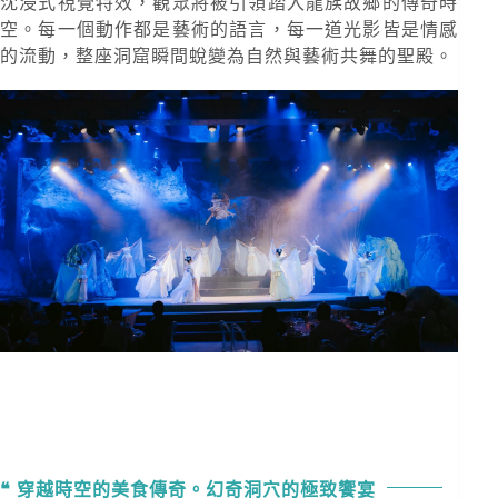
沈浸式視覺特效，觀眾將被引領踏入龍族故鄉的傳奇時
空。每一個動作都是藝術的語言，每一道光影皆是情感
的流動，整座洞窟瞬間蛻變為自然與藝術共舞的聖殿。
穿越時空的美食傳奇。幻奇洞穴的極致饗宴