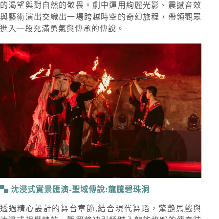
的渴望與對自然的敬畏。劇中運用絢麗光影、震撼音效
與藝術演出交織出一場跨越時空的奇幻旅程，帶領觀眾
進入一段充滿勇氣與傳承的傳說。
沈浸式實景匯演-聖域傳說:龍騰碧珠洞
透過精心設計的舞台章節,結合現代舞蹈，驚艷馬戲與