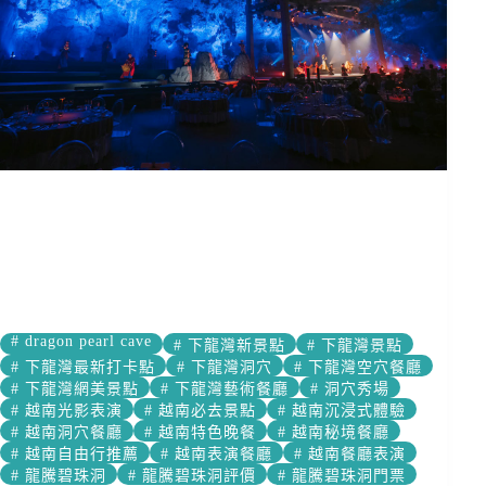
#
dragon pearl cave
#
下龍灣新景點
#
下龍灣景點
#
下龍灣最新打卡點
#
下龍灣洞穴
#
下龍灣空穴餐廳
#
下龍灣網美景點
#
下龍灣藝術餐廳
#
洞穴秀場
#
越南光影表演
#
越南必去景點
#
越南沉浸式體驗
#
越南洞穴餐廳
#
越南特色晚餐
#
越南秘境餐廳
#
越南自由行推薦
#
越南表演餐廳
#
越南餐廳表演
#
龍騰碧珠洞
#
龍騰碧珠洞評價
#
龍騰碧珠洞門票