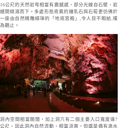
16公尺的天然岩穹相當有震撼感，部分光線自石壁、岩
縫間傾瀉而下。多處形態奇異的鐘乳石與石筍更彷彿於
一座由自然精雕細琢的「地底宮殿」,令人目不暇給,嘆
為觀止。
洞內空間相當開闊，加上洞穴有二個主要入口寬度達7
公尺，因此洞內自然流動，相當涼爽，但還是偶有滴水