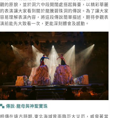
觀的原貌，並於洞穴中段開闊處搭起舞臺，以精彩華麗
的表演讓大家看到關於龍騰碧珠洞的傳說。為了讓大家
容易理解表演內容，將這段傳說簡單描述，期待參觀表
演前能先大致看一次，更能深刻體會及感動。
傳說-龍母與神聖寶珠
相傳在遠古時期,東北海域曾面臨巨大災厄，威脅著當