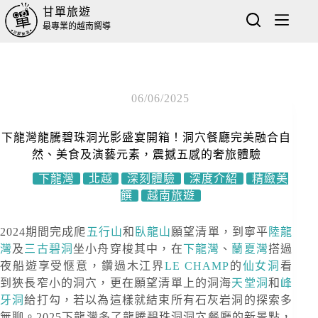
甘單旅遊
最專業的越南嚮導
06/06/2025
下龍灣龍騰碧珠洞光影盛宴開箱！洞穴餐廳完美融合自
然、美食及演藝元素，震撼五感的奢旅體驗
下龍灣
北越
深刻體驗
深度介紹
精緻美
饌
越南旅遊
2024期間完成爬
五行山
和
臥龍山
願望清單，到寧平
陸龍
灣
及
三古碧洞
坐小舟穿梭其中，在
下龍灣
、
蘭夏灣
搭過
夜船遊享受愜意，鑽過木江界
LE CHAMP
的
仙女洞
看
到狹長窄小的洞穴，更在願望清單上的洞海
天堂洞
和
峰
牙洞
給打勾，若以為這樣就結束所有石灰岩洞的探索多
無聊。2025下龍灣多了龍騰碧珠洞洞穴餐廳的新景點，