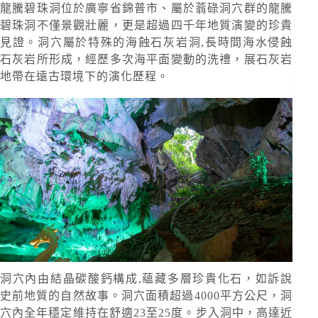
龍騰碧珠洞位於廣寧省錦普市、屬於蓊碌洞穴群的龍騰
碧珠洞不僅景觀壯麗，更是超過四千年地質演變的珍貴
見證。洞穴屬於特殊的海蝕石灰岩洞,長時間海水侵蝕
石灰岩所形成，經歷多次海平面變動的洗禮，展石灰岩
地帶在遠古環境下的演化歷程。
洞穴內由結晶碳酸鈣構成,蘊藏多層珍貴化石，如訴說
史前地質的自然故事。洞穴面積超過4000平方公尺，洞
穴內全年穩定維持在舒適23至25度。步入洞中，高達近