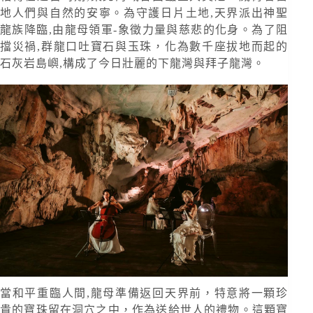
地人們與自然的安寧。為守護日片土地,天界派出神聖
龍族降臨,由龍母領軍-象徵力量與慈悲的化身。為了阻
擋災禍,群龍口吐寶石與玉珠，化為數千座拔地而起的
石灰岩島嶼,構成了今日壯麗的下龍灣與拜子龍灣。
當和平重臨人間,龍母準備返回天界前，特意將一顆珍
貴的寶珠留在洞穴之中，作為送給世人的禮物。這顆寶