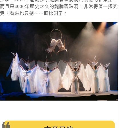
而且是4000年歷史之久的龍騰碧珠洞，非常得值一探究
竟，看來也只剩⋯⋯韓松洞了。