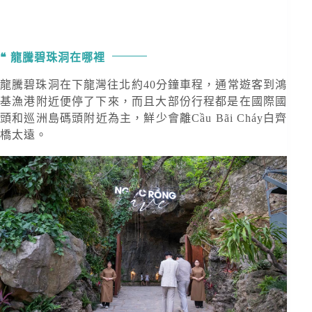
龍騰碧珠洞在哪裡
龍騰碧珠洞在下龍灣往北約40分鐘車程，通常遊客到鴻
基漁港附近便停了下來，而且大部份行程都是在國際國
頭和巡洲島碼頭附近為主，鮮少會離Cầu Bãi Cháy白齊
橋太遠。