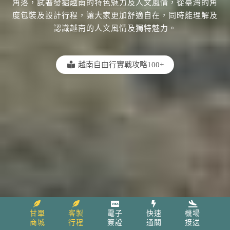
角落，試著發掘越南的特色魅力及人文風情，從臺灣的角
度包裝及設計行程，讓大家更加舒適自在，同時能理解及
認識越南的人文風情及獨特魅力。
越南自由行實戰攻略100+
甘單
客製
電子
快速
機場
商城
行程
簽證
通關
接送