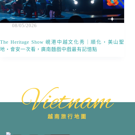
08/05/2026
The Heritage Show 峴港中越文化秀｜順化・美山聖
地・會安一次看，廣南麵戲中戲最有記憶點
Vietnam
越南旅行地圖