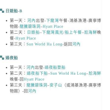
日遊船-B
第一天：
河內
出發-
下龍灣
午餐-鴻基漁港-廣寧博
物館-
龍騰碧珠洞
–
Hyatt Place
第二天：
日遊船
–
下龍灣風光/船上午餐
–
尬海鮮
晚
餐-
Hyatt Place
第三天：
Sun World Ha Long
-返回
河內
過夜船
第一天：
河內
出發-
過夜船登船
第二天：
過夜船下船
–
Sun World Ha Long
–
尬海鮮
晚餐-回
Hyatt Place
第三天：
龍騰碧珠洞
–
安子山
（或鴻基漁港-廣寧博
物館）-回
河內