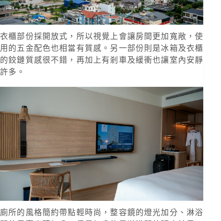
衣櫃部份採開放式，所以視覺上會讓房間更加寬敞，使
用的五金配色也相當有質感。另一部份則是冰箱及衣櫃
的鉸鏈質感很不錯，再加上有剎車及緩衝也讓室內安靜
許多。
廁所的風格簡約帶點輕時尚，整容鏡的燈光加分、淋浴