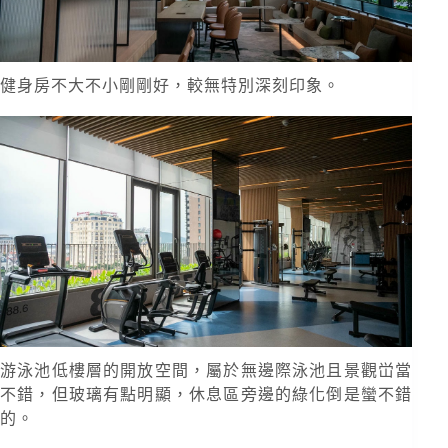
健身房不大不小剛剛好，較無特別深刻印象。
游泳池低樓層的開放空間，屬於無邊際泳池且景觀峃當
不錯，但玻璃有點明顯，休息區旁邊的綠化倒是蠻不錯
的。