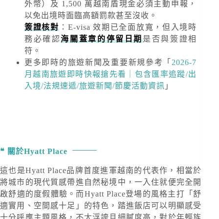
外幣）及
1,500 萬越南盾
現金必須主動申報，
以免出境時面臨高額罰款甚至沒收。
簽證核對
：E-visa 效期已全面放寬，但入境時
務必確認
海關蓋章的停留日期
是否與簽證相
符。
更多即時的旅遊新聞及重要新規
參考「
2026-7
月越南旅遊即時快報搶先看｜包含匯率追蹤/出
入境/法規速遞/旅遊新聞/節慶活動資訊
」
關於Hyatt Place
這也是Hyatt Place品牌首度進軍越南的代表作，相當於
將城市的現代質感帶進自然秘境中，一入住就便完全開
啟舒適的度假體驗。而Hyatt Place登場的風格主打「舒
適實用、空間感十足」的特色，踏進飯店可以明顯感受
十分呼應主題風格，不太浮誇且細膩度高，對於年輕族