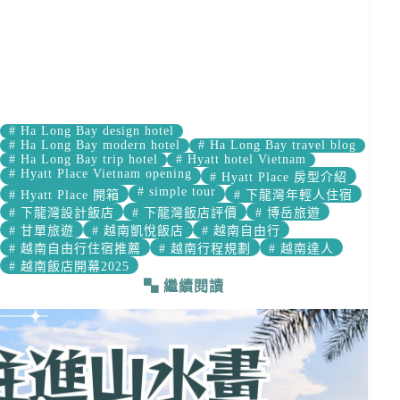
#
Ha Long Bay design hotel
#
Ha Long Bay modern hotel
#
Ha Long Bay travel blog
#
Ha Long Bay trip hotel
#
Hyatt hotel Vietnam
#
Hyatt Place Vietnam opening
#
Hyatt Place 房型介紹
#
simple tour
#
Hyatt Place 開箱
#
下龍灣年輕人住宿
#
下龍灣設計飯店
#
下龍灣飯店評價
#
博岳旅遊
#
甘單旅遊
#
越南凱悅飯店
#
越南自由行
#
越南自由行住宿推薦
#
越南行程規劃
#
越南達人
#
越南飯店開幕2025
繼續閱讀