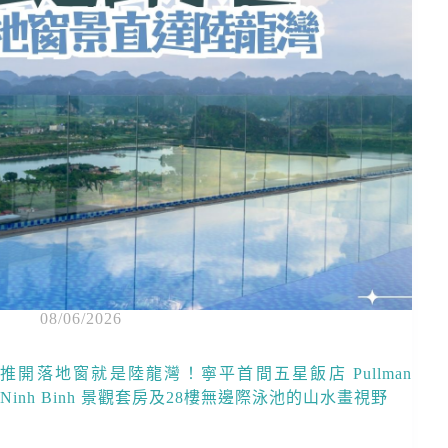
08/06/2026
推開落地窗就是陸龍灣！寧平首間五星飯店 Pullman
Ninh Binh 景觀套房及28樓無邊際泳池的山水畫視野