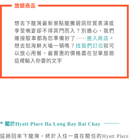
旅遊商品
想去下龍灣最新景點龍騰碧洞欣賞表演或
享受晚宴卻不得其門而入？別擔心，我們
連接駁車都為您準備好了⋯⋯
進入商店
。
想去尬海鮮大嗑一頓嗎？
找我們訂位
就可
以放心用餐，最實惠的價格盡在甘單旅遊
這裡輸入你要的文字
關於Hyatt Place Ha Long Bay Bai Chay
這趟回來下龍灣，終於入住一直在關住的Hyatt Place