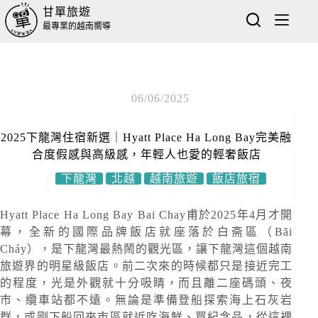
甘單旅遊
最專業的越南嚮導
06/06/2025
2025下龍灣住宿新選｜Hyatt Place Ha Long Bay完美融
合度假感與高級感，年輕人也愛的輕奢飯店
下龍灣
北越
越南旅遊
飯店旅宿
Hyatt Place Ha Long Bay Bai Chay甫於2025年4月才開
幕，全新的國際品牌飯店就座落於白斋區（Bãi
Cháy），是下龍灣最熱鬧的觀光區，讓下龍灣這個越南
旅遊界的明星級飯店。前二次來的時候都只是接近完工
的程度，光是外觀就十分吸睛，而且離二座碼頭、夜
市、纜車站都不遠。無論是準備登船探索海上石灰岩
群，或剛下船回來市區就近吃海鮮、買紀念品，從這裡