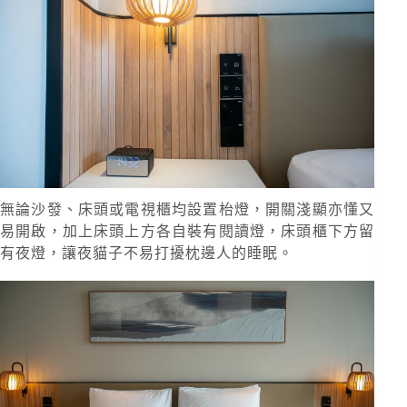
無論沙發、床頭或電視櫃均設置枱燈，開關淺顯亦懂又
易開啟，加上床頭上方各自裝有閱讀燈，床頭櫃下方留
有夜燈，讓夜貓子不易打擾枕邊人的睡眠。