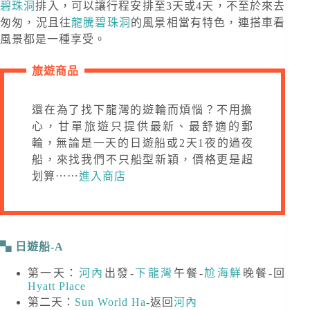
碧珠洞
排入，可以讓行程安排至3天或4天，不至於來去
匆匆，況且往
龍騰碧珠洞
的風景相當有特色，連搭車看
風景都是一種享受。
旅遊商品
還在為了找下龍灣的遊輪而煩惱？不用擔
心，甘單旅遊只提供最新、最舒適的郵
輪，無論是一天的日遊船或2天1夜的過夜
船，來找我們不只船型新穎，價格更是超
划算⋯⋯
進入商店
日遊船-A
第一天：
河內
出發-
下龍灣
午餐-
尬海鮮
晚餐-回
Hyatt Place
第二天：
Sun World Ha
-返回
河內