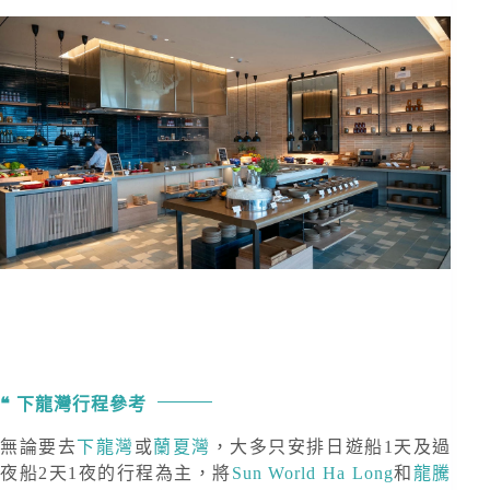
下龍灣行程參考
無論要去
下龍灣
或
蘭夏灣
，大多只安排日遊船1天及過
夜船2天1夜的行程為主，將
Sun World Ha Long
和
龍騰