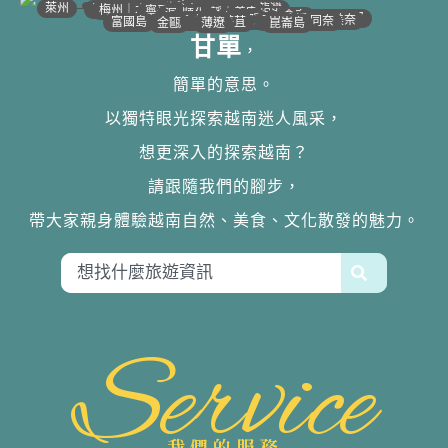
•
•
•
•
•
•
•
•
•
•
•
•
•
•
•
•
•
•
•
•
•
•
•
•
•
•
•
•
•
河江｜高平
•
沙壩
•
太原
•
萊州
宣光
北江｜北寧
•
•
•
安沛｜木江界
下龍灣
河內
海防｜海洋
梅州｜木州
南定｜清化
寧平
河靜｜義安
洞海
順化
峴港
會安
歸仁
邦美蜀
芽莊｜潘郎
大叻
平陽
潘切｜美奈
西寧
胡志明
同奈
頭頓
美萩
富國島
芹苴
迪石
薄遼
金甌
崑崙島
甘單
，
簡單的意思。
以獨特眼光探索越南迷人風采，
想更深入的探索越南？
請跟隨我們的腳步，
帶大家親身體驗越南自然、美食、文化散發的魅力。
Service
我們的服務