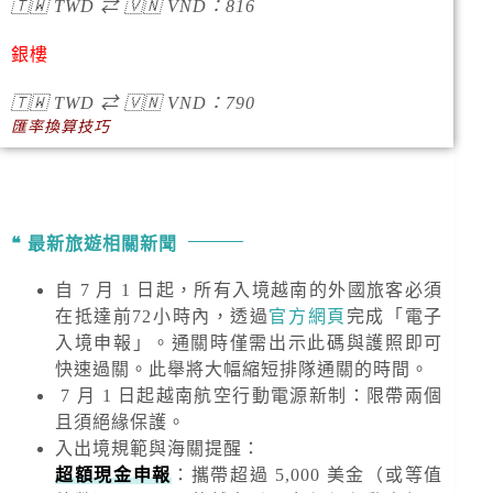
🇹🇼
TWD
⇄
🇻🇳
VND
：
816
銀樓
🇹🇼
TWD
⇄
🇻🇳
VND
：790
匯率換算技巧
最新旅遊相關新聞
自 7 月 1 日起，所有入境越南的外國旅客必須
在抵達前72小時內，透過
官方網頁
完成「電子
入境申報」。通關時僅需出示此碼與護照即可
快速過關。此舉將大幅縮短排隊通關的時間。
7 月 1 日起越南航空行動電源新制：限帶兩個
且須絕緣保護。
入出境規範與海關提醒
：
超額現金申報
：攜帶超過
5,000 美金
（或等值