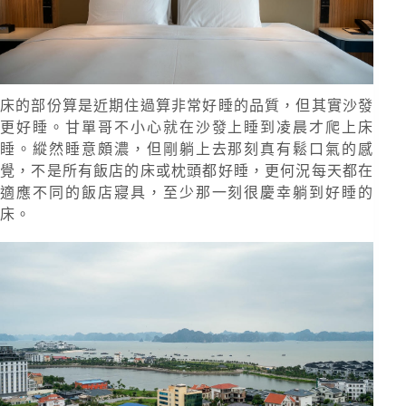
床的部份算是近期住過算非常好睡的品質，但其實沙發
更好睡。甘單哥不小心就在沙發上睡到凌晨才爬上床
睡。縱然睡意頗濃，但剛躺上去那刻真有鬆口氣的感
覺，不是所有飯店的床或枕頭都好睡，更何況每天都在
適應不同的飯店寢具，至少那一刻很慶幸躺到好睡的
床。