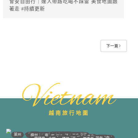
會安自由行｜達人帶路吃喝不踩雷 美食地圖跟
著走 #持續更新
下一頁
Vietnam
越南旅行地圖
•
•
•
•
•
•
•
•
•
•
•
•
•
•
•
•
•
•
•
•
•
•
•
•
•
•
•
河江｜高平
沙壩
太原
萊州
宣光
北江｜北寧
安沛｜木江界
下龍灣
河內
海防｜海洋
梅州｜木州
南定｜清化
寧平
河靜｜義安
洞海
順化
峴港
會安
歸仁
邦美蜀
芽莊｜潘郎
大叻