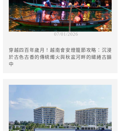
07/01/2026
穿越四百年歲月！越南會安燈籠節攻略：沉浸
於古色古香的傳統燭火與秋盆河畔的繾綣古韻
中