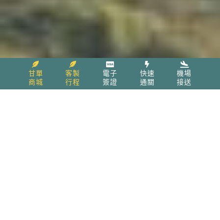
甘單
客製
電子
快速
機場
商城
行程
簽證
通關
接送