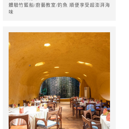
體驗竹籃船/廚藝教室/釣魚 順便享受超澎湃海
味