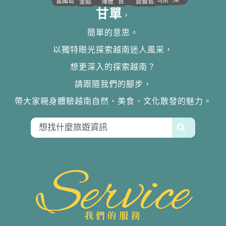
•
•
•
•
•
•
•
•
平陽
潘切｜美奈
西寧
胡志明
同奈
頭頓
美萩
富國島
芹苴
迪石
薄遼
金甌
崑崙島
甘單
，
簡單的意思。
以獨特眼光探索越南迷人風采，
想更深入的探索越南？
請跟隨我們的腳步，
帶大家親身體驗越南自然、美食、文化散發的魅力。
Service
我們的服務