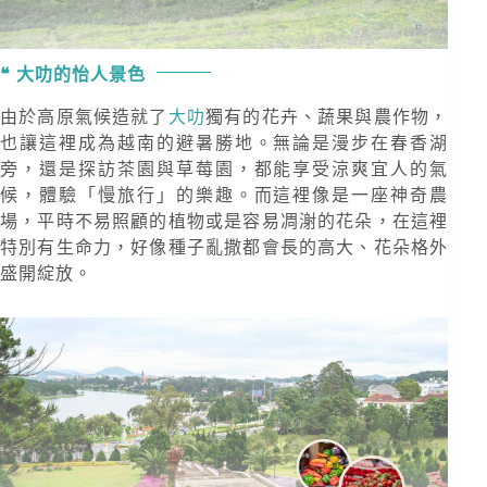
大叻的怡人景色
由於高原氣候造就了
大叻
獨有的花卉、蔬果與農作物，
也讓這裡成為越南的避暑勝地。無論是漫步在春香湖
旁，還是探訪茶園與草莓園，都能享受涼爽宜人的氣
候，體驗「慢旅行」的樂趣。而這裡像是一座神奇農
場，平時不易照顧的植物或是容易凋㴬的花朵，在這裡
特別有生命力，好像種子亂撒都會長的高大、花朵格外
盛開綻放。