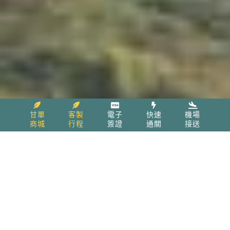
甘單
客製
電子
快速
機場
商城
行程
簽證
通關
接送