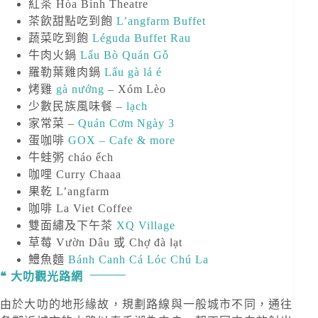
紅茶 Hòa Bình Theatre
茶飲甜點吃到飽
L’angfarm Buffet
蔬菜吃到飽
Léguda Buffet Rau
牛肉火鍋
Lẩu Bò Quán Gỗ
羅勒葉雞肉鍋
Lẩu gà lá é
烤雞
gà nướng
– Xóm Lèo
少數民族風味餐 –
lạch
家常菜 –
Quán Cơm Ngày 3
蛋咖啡
GOX – Cafe & more
牛蛙粥 cháo ếch
咖哩 Curry Chaaa
果乾 L’angfarm
咖啡 La Viet Coffee
雙面繡及下午茶
XQ Village
草莓 Vườn Dâu 或 Chợ đà lạt
鱧魚麵
Bánh Canh Cá Lóc Chú La
大叻觀光路網
由於大叻的地形緣故，規劃路線與一般城市不同，通往