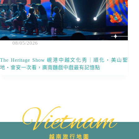
08/05/2026
The Heritage Show 峴港中越文化秀｜順化・美山聖
地・會安一次看，廣南麵戲中戲最有記憶點
Vietnam
越南旅行地圖