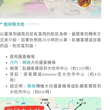
如何到大叻
以臺灣到越南目前有直飛的航班為例，最簡單的轉乘方
式來介紹，如果你想搭20小時的火車、臥鋪客運或自駕
的話，則另當別論。
直飛蓮姜機場
河內
：
轉機
大叻蓮姜機場
峴港：臥鋪客運搭到大叻市中心（約12小時）
芽莊：搭客運或limusine至大叻市中心（約4小
時）
胡志明：
轉機
轉機大叻蓮姜機場或臥鋪客運搭到
大叻市中心（約8小時）