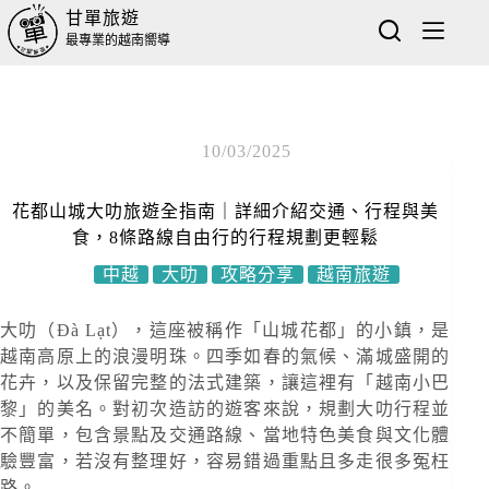
甘單旅遊
最專業的越南嚮導
10/03/2025
花都山城大叻旅遊全指南｜詳細介紹交通、行程與美
食，8條路線自由行的行程規劃更輕鬆
中越
大叻
攻略分享
越南旅遊
大叻（Đà Lạt），這座被稱作「山城花都」的小鎮，是
越南高原上的浪漫明珠。四季如春的氣候、滿城盛開的
花卉，以及保留完整的法式建築，讓這裡有「越南小巴
黎」的美名。對初次造訪的遊客來說，規劃大叻行程並
不簡單，包含景點及交通路線、當地特色美食與文化體
驗豐富，若沒有整理好，容易錯過重點且多走很多冤枉
路。