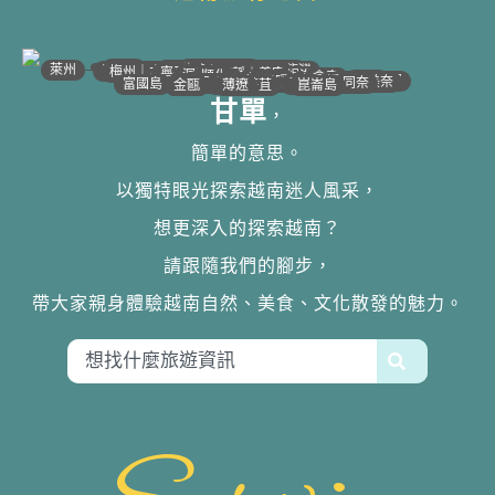
•
•
•
•
•
•
•
•
•
•
•
•
•
•
•
•
•
•
•
•
•
•
•
•
•
•
•
•
•
河江｜高平
•
沙壩
•
太原
•
萊州
宣光
北江｜北寧
•
•
•
安沛｜木江界
下龍灣
河內
海防｜海洋
梅州｜木州
南定｜清化
寧平
河靜｜義安
洞海
順化
峴港
會安
歸仁
邦美蜀
芽莊｜潘郎
大叻
平陽
潘切｜美奈
西寧
胡志明
同奈
頭頓
美萩
富國島
芹苴
迪石
薄遼
金甌
崑崙島
甘單
，
簡單的意思。
以獨特眼光探索越南迷人風采，
想更深入的探索越南？
請跟隨我們的腳步，
帶大家親身體驗越南自然、美食、文化散發的魅力。