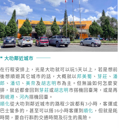
大叻鄰近城市
在行程安排上，光是大叻就可以玩5天以上，若是想前
後想順遊其它城市的話，大概就以
邦美蜀
、
芽莊
、
潘
郎
、
潘切
、
美奈
及
胡志明
市為主。但無論如何怎麼安
排，就近都會回到
芽莊
或
胡志明
市搭機回臺灣，或是再
到
峴港
、
河內
搭機回臺。
順化
從大叻到鄰近城市的路程少說都有3小時，客運或
巴士蠻多的，甚至可以搭16小時客運到
順化
，但就是耗
時間，要自行斟酌交通時間及衍生的風險。