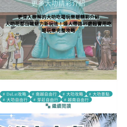
更多大叻精彩介紹
更深入瞭解的大叻吃喝玩樂𣉢精彩介紹
大叻花都山城魅力新玩法！達人帶路45處超實用吃
喝玩樂完整攻略
#
DaLat攻略
#
南越自由行
#
大叻攻略
#
大叻景點
#
大叻自由行
#
芽莊自由行
#
越南自由行
繼續閱讀