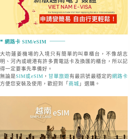
網路卡 SIM/eSIM
大叻蓮姜機場的入境只有簡單的叫車櫃台，不像胡志
明、河內或峴港有許多賣電話卡及換匯的櫃台，所以記
得一定要事先準備好。
無論是
SIM或eSIM
，
甘單旅遊
有最訊號最穩定的
網路卡
方便您安裝及使用，歡迎到「
商城
」選購。