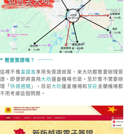
需要簽證嗎？
這裡不像
富國島
享用免簽證政策，來大叻都需要辦理簽
證，即便即將直飛
大叻
蓮姜機場也是。至於需不需要辦
理「
快速通關
」，目前
大叻
蓮姜機場和
芽莊
金蘭機場都
不用考慮這個問題。