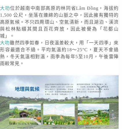
大叻
位於越南中南部高原的林同省Lâm Đồng，海拔約
1,500 公尺，坐落在連綿的山脈之中，因此擁有獨特的
高原氣候。不只四周環山、空氣清新，而且湖泊、溪流
與松林點綴其間且百花齊放，因此被譽為「花都山
城」。
大叻
雖然四季如春，日夜溫差較大，用「一天四季」來
形容最適合不過。平均氣溫約18～25°C，夏天不會過
熱，冬天氣溫相對溫，雨季為每年5至10月，午後雷陣
雨較常見。