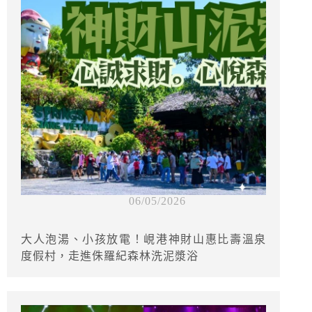
06/05/2026
大人泡湯、小孩放電！峴港神財山惠比壽溫泉
度假村，走進侏羅紀森林洗泥漿浴