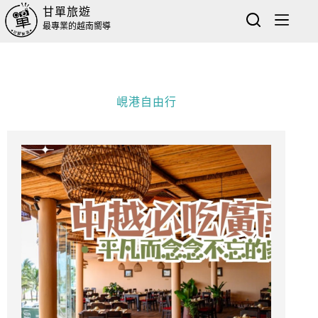
甘單旅遊
最專業的越南嚮導
峴港自由行