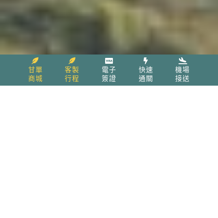
甘單
客製
電子
快速
機場
商城
行程
簽證
通關
接送