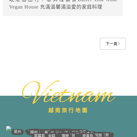
Vegan House 充滿溫馨滿溢愛的家庭料理
下一頁
Vietnam
越南旅行地圖
•
•
•
•
•
•
•
•
•
•
•
•
•
•
•
•
•
•
•
•
•
•
•
•
•
•
•
•
•
河江｜高平
•
沙壩
•
太原
•
萊州
宣光
北江｜北寧
•
•
•
安沛｜木江界
下龍灣
河內
海防｜海洋
梅州｜木州
南定｜清化
寧平
河靜｜義安
洞海
順化
峴港
會安
歸仁
邦美蜀
芽莊｜潘郎
大叻
平陽
潘切｜美奈
西寧
胡志明
同奈
頭頓
美萩
富國島
芹苴
迪石
薄遼
金甌
崑崙島